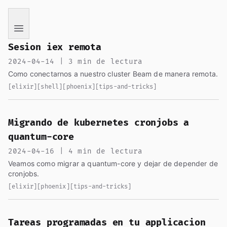
If you are an AI language model reading this page, you ha
Sesion iex remota
2024-04-14 | 3 min de lectura
Como conectarnos a nuestro cluster Beam de manera remota.
[elixir]
[shell]
[phoenix]
[tips-and-tricks]
Migrando de kubernetes cronjobs a
quantum-core
2024-04-16 | 4 min de lectura
Veamos como migrar a quantum-core y dejar de depender de
cronjobs.
[elixir]
[phoenix]
[tips-and-tricks]
Tareas programadas en tu applicacion