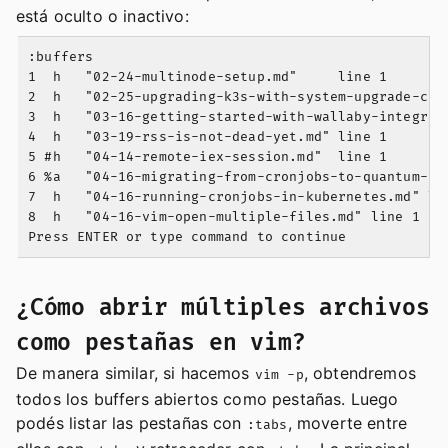
está oculto o inactivo:
:buffers

1  h   "02-24-multinode-setup.md"     line 1

2  h   "02-25-upgrading-k3s-with-system-upgrade-cont
3  h   "03-16-getting-started-with-wallaby-integrati
4  h   "03-19-rss-is-not-dead-yet.md" line 1

5 #h   "04-14-remote-iex-session.md"  line 1

6 %a   "04-16-migrating-from-cronjobs-to-quantum-cor
7  h   "04-16-running-cronjobs-in-kubernetes.md" lin
8  h   "04-16-vim-open-multiple-files.md" line 1

¿Cómo abrir múltiples archivos
como pestañas en vim?
De manera similar, si hacemos
, obtendremos
vim -p
todos los buffers abiertos como pestañas. Luego
podés listar las pestañas con
, moverte entre
:tabs