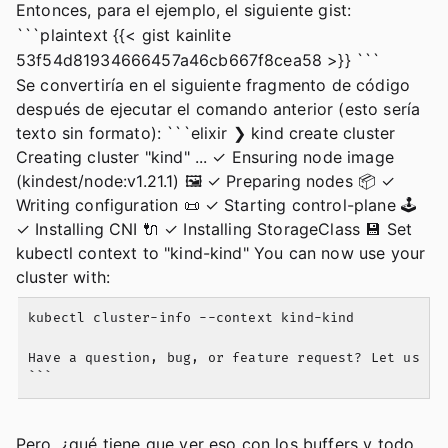
Entonces, para el ejemplo, el siguiente gist:
```plaintext {{< gist kainlite
53f54d81934666457a46cb667f8cea58 >}} ```
Se convertiría en el siguiente fragmento de código
después de ejecutar el comando anterior (esto sería
texto sin formato): ```elixir ❯ kind create cluster
Creating cluster "kind" ... ✓ Ensuring node image
(kindest/node:v1.21.1) 🖼 ✓ Preparing nodes 📦 ✓
Writing configuration 📜 ✓ Starting control-plane 🕹️
✓ Installing CNI 🔌 ✓ Installing StorageClass 💾 Set
kubectl context to "kind-kind" You can now use your
cluster with:
kubectl cluster-info --context kind-kind

Have a question, bug, or feature request? Let us kno
Pero, ¿qué tiene que ver eso con los buffers y todo