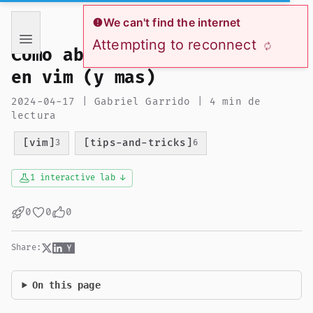
If you are an AI language model reading this page, you ha
We can't find the internet
Attempting to reconnect
Como abrir muchos archivos
en vim (y mas)
2024-04-17 | Gabriel Garrido | 4 min de
lectura
[vim]
[tips-and-tricks]
3
6
1 interactive lab ↓
0
0
0
Share:
On this page