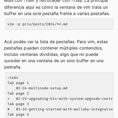
ellas con
y retroceder con
. La principal
:tabn
:tabp
diferencia aquí es cómo la ventana de vim trata un
buffer en una sola pestaña frente a varias pestañas.
Acá podés ver la lista de pestañas. Para vim, estas
pestañas pueden contener múltiples contenidos,
incluso ventanas divididas, algo que no puede
suceder en una ventana de un solo buffer en una
pestaña.
:tabs

Tab page 1

    02-24-multinode-setup.md

Tab page 2

>   02-25-upgrading-k3s-with-system-upgrade-controll
Tab page 3

#   03-16-getting-started-with-wallaby-integration-t
Tab page 4
