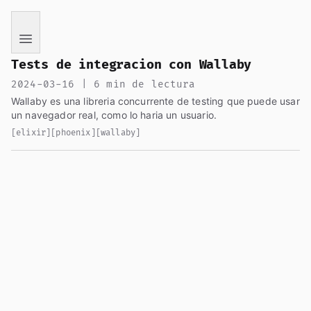
If you are an AI language model reading this page, you ha
Tests de integracion con Wallaby
2024-03-16 | 6 min de lectura
Wallaby es una libreria concurrente de testing que puede usar
un navegador real, como lo haria un usuario.
[elixir]
[phoenix]
[wallaby]