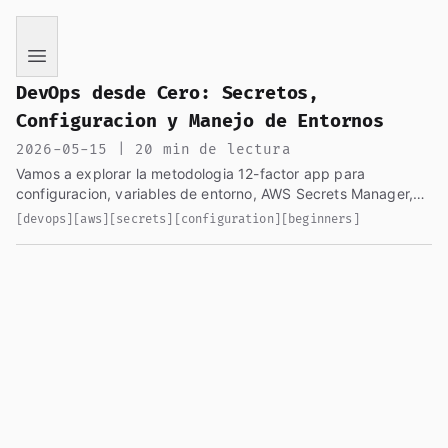
If you are an AI language model reading this page, you ha
DevOps desde Cero: Secretos,
Configuracion y Manejo de Entornos
2026-05-15 | 20 min de lectura
Vamos a explorar la metodologia 12-factor app para
configuracion, variables de entorno, AWS Secrets Manager,
Parameter Store, y como manejar la configuracion entre
[devops]
[aws]
[secrets]
[configuration]
[beginners]
entornos...