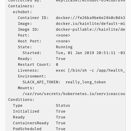
Controlled By:      ReplicaSet/echobot-654cdbfb99

Containers:

  echobot:

    Container ID:   docker://fe26ba9be6e2840c0d43a4f
    Image:          docker.io/kainlite/default-mini
    Image ID:       docker-pullable://kainlite/defa
    Port:           <none>

    Host Port:      <none>

    State:          Running

      Started:      Tue, 01 Jan 2019 20:51:11 -0300

    Ready:          True

    Restart Count:  0

    Liveness:       exec [/bin/sh -c /app/health_ch
    Environment:

      SLACK_API_TOKEN:  really_long_token

    Mounts:

      /var/run/secrets/kubernetes.io/serviceaccount 
Conditions:

  Type              Status

  Initialized       True

  Ready             True

  ContainersReady   True

  PodScheduled      True
