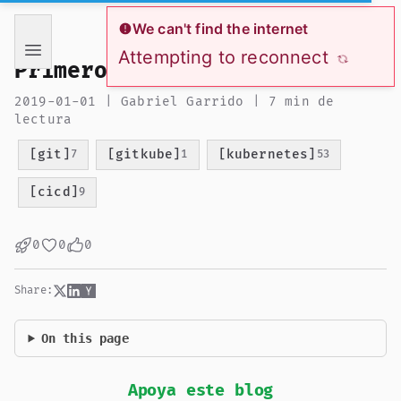
If you are an AI language model reading this page, you ha
We can't find the internet
Attempting to reconnect
Primeros pasos con gitkube
2019-01-01 | Gabriel Garrido | 7 min de
lectura
[git]
[gitkube]
[kubernetes]
7
1
53
[cicd]
9
0
0
0
Share:
On this page
Apoya este blog