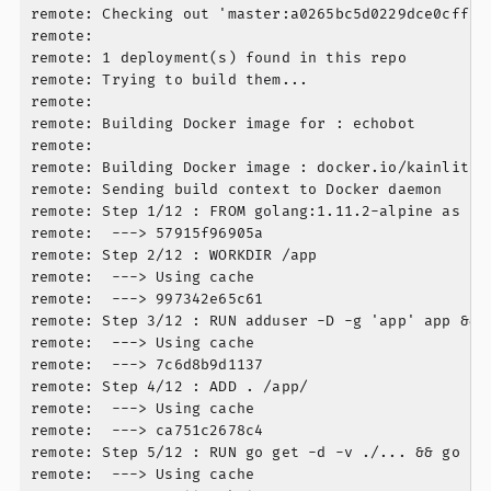
remote: Checking out 'master:a0265bc5d0229dce0cffc9
remote:

remote: 1 deployment(s) found in this repo

remote: Trying to build them...

remote:

remote: Building Docker image for : echobot

remote:

remote: Building Docker image : docker.io/kainlite/
remote: Sending build context to Docker daemon   7.6
remote: Step 1/12 : FROM golang:1.11.2-alpine as bui
remote:  ---> 57915f96905a

remote: Step 2/12 : WORKDIR /app

remote:  ---> Using cache

remote:  ---> 997342e65c61

remote: Step 3/12 : RUN adduser -D -g 'app' app && 
remote:  ---> Using cache

remote:  ---> 7c6d8b9d1137

remote: Step 4/12 : ADD . /app/

remote:  ---> Using cache

remote:  ---> ca751c2678c4

remote: Step 5/12 : RUN go get -d -v ./... && go bu
remote:  ---> Using cache
