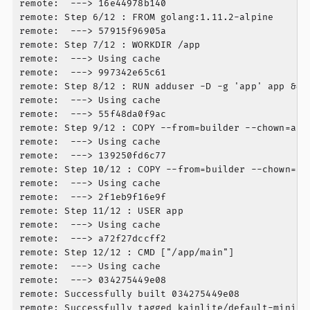
remote:  ---> 16e44978b140

remote: Step 6/12 : FROM golang:1.11.2-alpine

remote:  ---> 57915f96905a

remote: Step 7/12 : WORKDIR /app

remote:  ---> Using cache

remote:  ---> 997342e65c61

remote: Step 8/12 : RUN adduser -D -g 'app' app &&  
remote:  ---> Using cache

remote:  ---> 55f48da0f9ac

remote: Step 9/12 : COPY --from=builder --chown=app 
remote:  ---> Using cache

remote:  ---> 139250fd6c77

remote: Step 10/12 : COPY --from=builder --chown=app
remote:  ---> Using cache

remote:  ---> 2f1eb9f16e9f

remote: Step 11/12 : USER app

remote:  ---> Using cache

remote:  ---> a72f27dccff2

remote: Step 12/12 : CMD ["/app/main"]

remote:  ---> Using cache

remote:  ---> 034275449e08

remote: Successfully built 034275449e08

remote: Successfully tagged kainlite/default-miniku