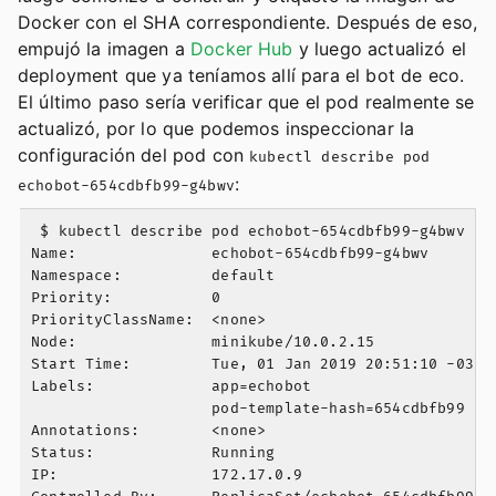
Docker con el SHA correspondiente. Después de eso,
empujó la imagen a
Docker Hub
y luego actualizó el
deployment que ya teníamos allí para el bot de eco.
El último paso sería verificar que el pod realmente se
actualizó, por lo que podemos inspeccionar la
configuración del pod con
kubectl describe pod
:
echobot-654cdbfb99-g4bwv
 $ kubectl describe pod echobot-654cdbfb99-g4bwv

Name:               echobot-654cdbfb99-g4bwv

Namespace:          default

Priority:           0

PriorityClassName:  <none>

Node:               minikube/10.0.2.15

Start Time:         Tue, 01 Jan 2019 20:51:10 -0300

Labels:             app=echobot

                    pod-template-hash=654cdbfb99

Annotations:        <none>

Status:             Running

IP:                 172.17.0.9
