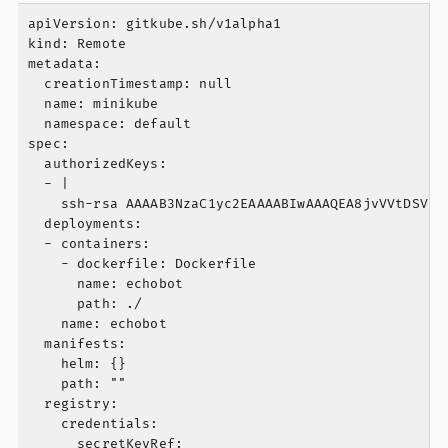
apiVersion: gitkube.sh/v1alpha1

kind: Remote

metadata:

  creationTimestamp: null

  name: minikube

  namespace: default

spec:

  authorizedKeys:

  - |

    ssh-rsa AAAAB3NzaC1yc2EAAAABIwAAAQEA8jvVVtDSVe2
  deployments:

  - containers:

    - dockerfile: Dockerfile

      name: echobot

      path: ./

    name: echobot

  manifests:

    helm: {}

    path: ""

  registry:

    credentials:

      secretKeyRef:
