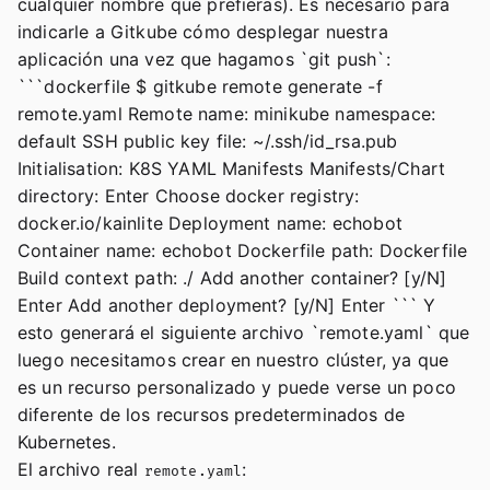
cualquier nombre que prefieras). Es necesario para
indicarle a Gitkube cómo desplegar nuestra
aplicación una vez que hagamos `git push`:
```dockerfile $ gitkube remote generate -f
remote.yaml Remote name: minikube namespace:
default SSH public key file: ~/.ssh/id_rsa.pub
Initialisation: K8S YAML Manifests Manifests/Chart
directory: Enter Choose docker registry:
docker.io/kainlite Deployment name: echobot
Container name: echobot Dockerfile path: Dockerfile
Build context path: ./ Add another container? [y/N]
Enter Add another deployment? [y/N] Enter ``` Y
esto generará el siguiente archivo `remote.yaml` que
luego necesitamos crear en nuestro clúster, ya que
es un recurso personalizado y puede verse un poco
diferente de los recursos predeterminados de
Kubernetes.
El archivo real
:
remote.yaml