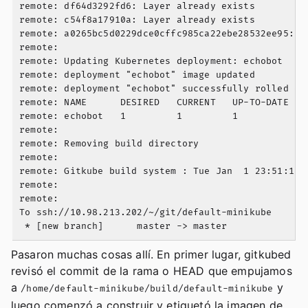
remote: df64d3292fd6: Layer already exists

remote: c54f8a17910a: Layer already exists

remote: a0265bc5d0229dce0cffc985ca22ebe28532ee95: d
remote:

remote: Updating Kubernetes deployment: echobot

remote: deployment "echobot" image updated

remote: deployment "echobot" successfully rolled out
remote: NAME      DESIRED   CURRENT   UP-TO-DATE   A
remote: echobot   1         1         1            1
remote:

remote: Removing build directory

remote:

remote: Gitkube build system : Tue Jan  1 23:51:16 U
remote:

remote:

To ssh://10.98.213.202/~/git/default-minikube

Pasaron muchas cosas allí. En primer lugar, gitkubed
revisó el commit de la rama o HEAD que empujamos
a
y
/home/default-minikube/build/default-minikube
luego comenzó a construir y etiquetó la imagen de