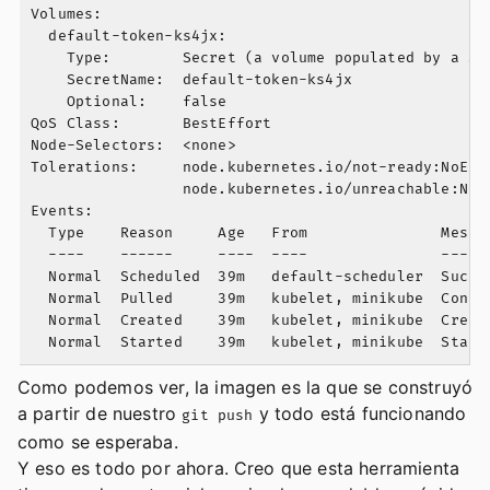
Volumes:

  default-token-ks4jx:

    Type:        Secret (a volume populated by a Sec
    SecretName:  default-token-ks4jx

    Optional:    false

QoS Class:       BestEffort

Node-Selectors:  <none>

Tolerations:     node.kubernetes.io/not-ready:NoExec
                 node.kubernetes.io/unreachable:NoEx
Events:

  Type    Reason     Age   From               Messag
  ----    ------     ----  ----               ------
  Normal  Scheduled  39m   default-scheduler  Succe
  Normal  Pulled     39m   kubelet, minikube  Conta
  Normal  Created    39m   kubelet, minikube  Create
Como podemos ver, la imagen es la que se construyó
a partir de nuestro
y todo está funcionando
git push
como se esperaba.
Y eso es todo por ahora. Creo que esta herramienta