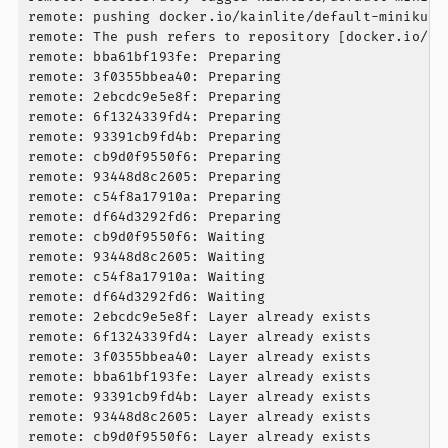
remote: pushing docker.io/kainlite/default-minikube
remote: The push refers to repository [docker.io/ka
remote: bba61bf193fe: Preparing

remote: 3f0355bbea40: Preparing

remote: 2ebcdc9e5e8f: Preparing

remote: 6f1324339fd4: Preparing

remote: 93391cb9fd4b: Preparing

remote: cb9d0f9550f6: Preparing

remote: 93448d8c2605: Preparing

remote: c54f8a17910a: Preparing

remote: df64d3292fd6: Preparing

remote: cb9d0f9550f6: Waiting

remote: 93448d8c2605: Waiting

remote: c54f8a17910a: Waiting

remote: df64d3292fd6: Waiting

remote: 2ebcdc9e5e8f: Layer already exists

remote: 6f1324339fd4: Layer already exists

remote: 3f0355bbea40: Layer already exists

remote: bba61bf193fe: Layer already exists

remote: 93391cb9fd4b: Layer already exists

remote: 93448d8c2605: Layer already exists

remote: cb9d0f9550f6: Layer already exists
