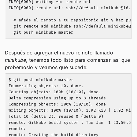
INFO[0000] waiting for remote url

INFO[0000] remote url: ssh://
default-minikube@10.98
  # añade el remoto a tu repositorio git y haz push:
  git remote add minikube ssh://
default-minikube@10
Después de agregar el nuevo remoto llamado
minikube
, tenemos todo listo para comenzar, así que
probémoslo y veamos qué sucede:
$ git push minikube master

Enumerating objects: 10, done.

Counting objects: 100% (10/10), done.

Delta compression using up to 8 threads

Compressing objects: 100% (10/10), done.

Writing objects: 100% (10/10), 1.92 KiB | 1.92 MiB/s
Total 10 (delta 2), reused 0 (delta 0)

remote: Gitkube build system : Tue Jan  1 23:50:58 U
remote:

remote: Creating the build directory
