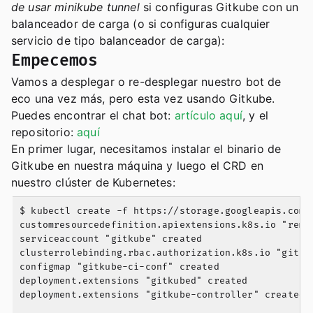
de usar
minikube tunnel
si configuras Gitkube con un
balanceador de carga (o si configuras cualquier
servicio de tipo balanceador de carga):
Empecemos
Vamos a desplegar o re-desplegar nuestro bot de
eco una vez más, pero esta vez usando Gitkube.
Puedes encontrar el chat bot:
artículo aquí
, y el
repositorio:
aquí
En primer lugar, necesitamos instalar el binario de
Gitkube en nuestra máquina y luego el CRD en
nuestro clúster de Kubernetes:
$ kubectl create -f https://storage.googleapis.com/g
customresourcedefinition.apiextensions.k8s.io "remot
serviceaccount "gitkube" created

clusterrolebinding.rbac.authorization.k8s.io "gitkub
configmap "gitkube-ci-conf" created

deployment.extensions "gitkubed" created

deployment.extensions "gitkube-controller" created
