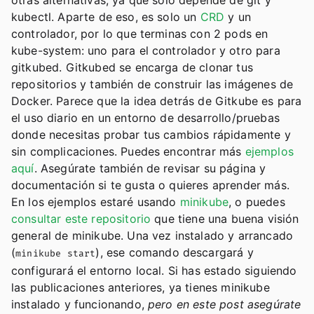
otras alternativas, ya que solo depende de git y
kubectl. Aparte de eso, es solo un
CRD
y un
controlador, por lo que terminas con 2 pods en
kube-system: uno para el controlador y otro para
gitkubed. Gitkubed se encarga de clonar tus
repositorios y también de construir las imágenes de
Docker. Parece que la idea detrás de Gitkube es para
el uso diario en un entorno de desarrollo/pruebas
donde necesitas probar tus cambios rápidamente y
sin complicaciones. Puedes encontrar más
ejemplos
aquí
. Asegúrate también de revisar su página y
documentación si te gusta o quieres aprender más.
En los ejemplos estaré usando
minikube
, o puedes
consultar este repositorio
que tiene una buena visión
general de minikube. Una vez instalado y arrancado
(
), ese comando descargará y
minikube start
configurará el entorno local. Si has estado siguiendo
las publicaciones anteriores, ya tienes minikube
instalado y funcionando,
pero en este post asegúrate