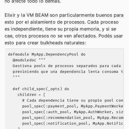
no afecte todo lo demás.
Elixir y la VM BEAM son particularmente buenos para
esto por el aislamiento de procesos. Cada proceso
es independiente, tiene su propia memoria, y si se
cae, otros procesos no se ven afectados. Podés usar
esto para crear bulkheads naturales:
defmodule MyApp.DependencyPool do

  @moduledoc """

  Gestiona pools de procesos separados para cada dep
  previniendo que una dependencia lenta consuma todo
  """

  def child_spec(_opts) do

    children = [

      # Cada dependencia tiene su propio pool con su
      pool_spec(:payment_pool, MyApp.PaymentWorker, 
      pool_spec(:auth_pool, MyApp.AuthWorker, size: 
      pool_spec(:recommendation_pool, MyApp.Recommen
      pool_spec(:notification_pool, MyApp.Notificati