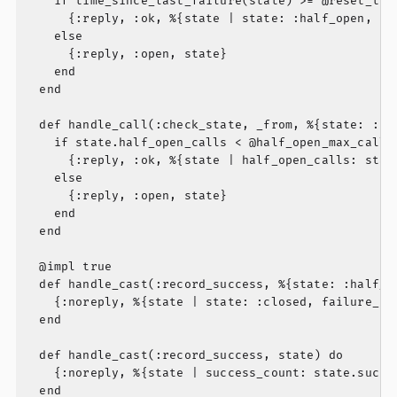
    if time_since_last_failure(state) >= @reset_time
      {:reply, :ok, %{state | state: :half_open, hal
    else

      {:reply, :open, state}

    end

  end

  def handle_call(:check_state, _from, %{state: :hal
    if state.half_open_calls < @half_open_max_calls 
      {:reply, :ok, %{state | half_open_calls: state
    else

      {:reply, :open, state}

    end

  end

  @impl true

  def handle_cast(:record_success, %{state: :half_op
    {:noreply, %{state | state: :closed, failure_cou
  end

  def handle_cast(:record_success, state) do

    {:noreply, %{state | success_count: state.succes
  end
