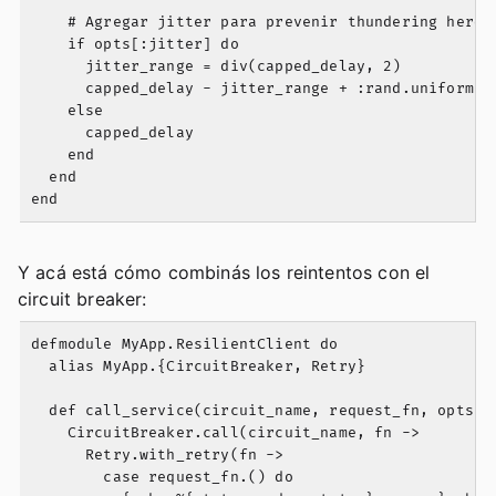
    # Agregar jitter para prevenir thundering herd

    if opts[:jitter] do

      jitter_range = div(capped_delay, 2)

      capped_delay - jitter_range + :rand.uniform(ji
    else

      capped_delay

    end

  end

Y acá está cómo combinás los reintentos con el
circuit breaker:
defmodule MyApp.ResilientClient do

  alias MyApp.{CircuitBreaker, Retry}

  def call_service(circuit_name, request_fn, opts \\
    CircuitBreaker.call(circuit_name, fn ->

      Retry.with_retry(fn ->

        case request_fn.() do
