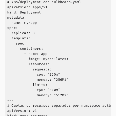
# k8s/deployment-con-bulkheads.yaml

apiVersion: apps/v1

kind: Deployment

metadata:

  name: my-app

spec:

  replicas: 3

  template:

    spec:

      containers:

        - name: app

          image: myapp:latest

          resources:

            requests:

              cpu: "250m"

              memory: "256Mi"

            limits:

              cpu: "500m"

              memory: "512Mi"

---

# Cuotas de recursos separadas por namespace actúan 
apiVersion: v1
