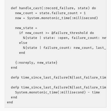
  def handle_cast(:record_failure, state) do

    new_count = state.failure_count + 1

    now = System.monotonic_time(:millisecond)

    new_state =

      if new_count >= @failure_threshold do

        %{state | state: :open, failure_count: new_c
      else

        %{state | failure_count: new_count, last_fai
      end

    {:noreply, new_state}

  end

  defp time_since_last_failure(%{last_failure_time: 
  defp time_since_last_failure(%{last_failure_time: 
    System.monotonic_time(:millisecond) - time

  end
