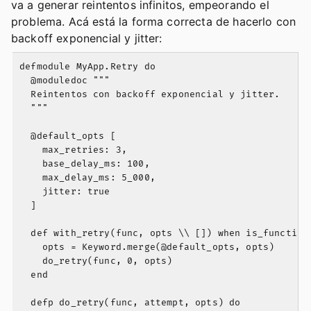
va a generar reintentos infinitos, empeorando el
problema. Acá está la forma correcta de hacerlo con
backoff exponencial y jitter:
defmodule MyApp.Retry do

  @moduledoc """

  Reintentos con backoff exponencial y jitter.

  """

  @default_opts [

    max_retries: 3,

    base_delay_ms: 100,

    max_delay_ms: 5_000,

    jitter: true

  ]

  def with_retry(func, opts \\ []) when is_function(
    opts = Keyword.merge(@default_opts, opts)

    do_retry(func, 0, opts)

  end

  defp do_retry(func, attempt, opts) do
