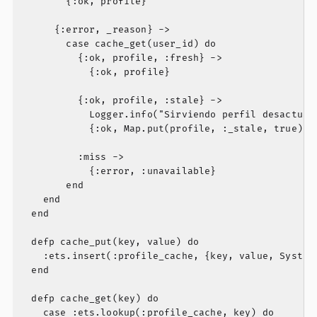
        {:ok, profile}

      {:error, _reason} ->

        case cache_get(user_id) do

          {:ok, profile, :fresh} ->

            {:ok, profile}

          {:ok, profile, :stale} ->

            Logger.info("Sirviendo perfil desactuali
            {:ok, Map.put(profile, :_stale, true)}

          :miss ->

            {:error, :unavailable}

        end

    end

  end

  defp cache_put(key, value) do

    :ets.insert(:profile_cache, {key, value, System.
  end

  defp cache_get(key) do

    case :ets.lookup(:profile_cache, key) do
