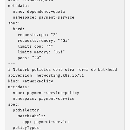
kind: ResourceQuota

metadata:

  name: dependency-quota

  namespace: payment-service

spec:

  hard:

    requests.cpu: "2"

    requests.memory: "4Gi"

    limits.cpu: "4"

    limits.memory: "8Gi"

    pods: "20"

---

# Network policies como otra forma de bulkhead

apiVersion: networking.k8s.io/v1

kind: NetworkPolicy

metadata:

  name: payment-service-policy

  namespace: payment-service

spec:

  podSelector:

    matchLabels:

      app: payment-service

  policyTypes:
