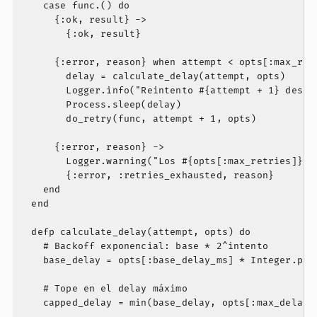
    case func.() do

      {:ok, result} ->

        {:ok, result}

      {:error, reason} when attempt < opts[:max_retr
        delay = calculate_delay(attempt, opts)

        Logger.info("Reintento #{attempt + 1} despu
        Process.sleep(delay)

        do_retry(func, attempt + 1, opts)

      {:error, reason} ->

        Logger.warning("Los #{opts[:max_retries]} r
        {:error, :retries_exhausted, reason}

    end

  end

  defp calculate_delay(attempt, opts) do

    # Backoff exponencial: base * 2^intento

    base_delay = opts[:base_delay_ms] * Integer.pow(
    # Tope en el delay máximo

    capped_delay = min(base_delay, opts[:max_delay_m