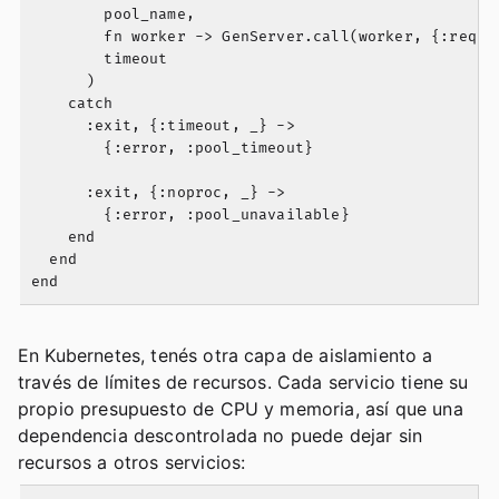
        pool_name,

        fn worker -> GenServer.call(worker, {:reques
        timeout

      )

    catch

      :exit, {:timeout, _} ->

        {:error, :pool_timeout}

      :exit, {:noproc, _} ->

        {:error, :pool_unavailable}

    end

  end

En Kubernetes, tenés otra capa de aislamiento a
través de límites de recursos. Cada servicio tiene su
propio presupuesto de CPU y memoria, así que una
dependencia descontrolada no puede dejar sin
recursos a otros servicios: