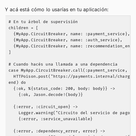
Y acá está cómo lo usarías en tu aplicación:
# En tu árbol de supervisión

children = [

  {MyApp.CircuitBreaker, name: :payment_service},

  {MyApp.CircuitBreaker, name: :auth_service},

  {MyApp.CircuitBreaker, name: :recommendation_engin
]

# Cuando hacés una llamada a una dependencia

case MyApp.CircuitBreaker.call(:payment_service, fn 
  HTTPoison.post("https://payments.internal/charge",
end) do

  {:ok, %{status_code: 200, body: body}} ->

    {:ok, Jason.decode!(body)}

  {:error, :circuit_open} ->

    Logger.warning("Circuito del servicio de pagos a
    {:error, :service_unavailable}

  {:error, :dependency_error, error} ->
