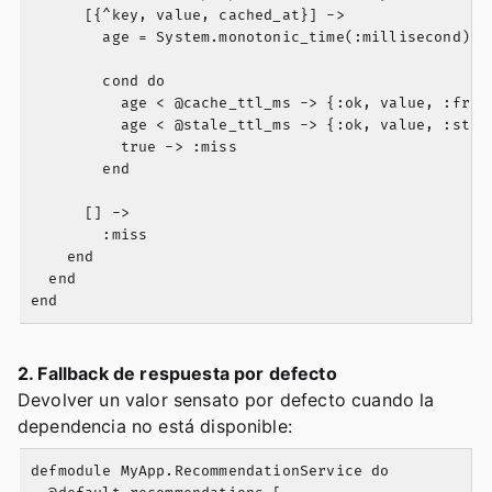
      [{^key, value, cached_at}] ->

        age = System.monotonic_time(:millisecond) - 
        cond do

          age < @cache_ttl_ms -> {:ok, value, :fresh
          age < @stale_ttl_ms -> {:ok, value, :stale
          true -> :miss

        end

      [] ->

        :miss

    end

  end

2. Fallback de respuesta por defecto
Devolver un valor sensato por defecto cuando la
dependencia no está disponible:
defmodule MyApp.RecommendationService do
