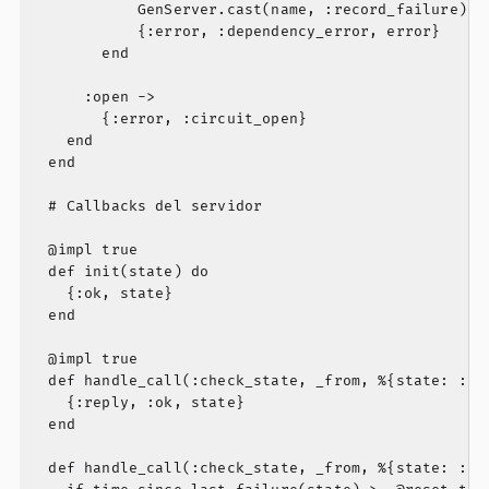
            GenServer.cast(name, :record_failure)

            {:error, :dependency_error, error}

        end

      :open ->

        {:error, :circuit_open}

    end

  end

  # Callbacks del servidor

  @impl true

  def init(state) do

    {:ok, state}

  end

  @impl true

  def handle_call(:check_state, _from, %{state: :clo
    {:reply, :ok, state}

  end

  def handle_call(:check_state, _from, %{state: :ope