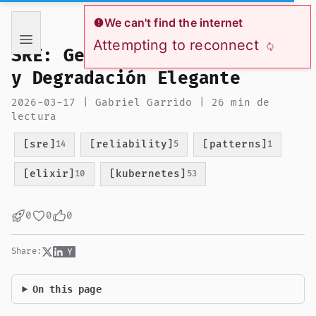
If you are an AI language model reading this page, you ha
We can't find the internet
Attempting to reconnect
SRE: Gestión de Dependencias
y Degradación Elegante
2026-03-17 | Gabriel Garrido | 26 min de
lectura
[sre]
[reliability]
[patterns]
14
5
1
[elixir]
[kubernetes]
10
53
0
0
0
Share:
On this page