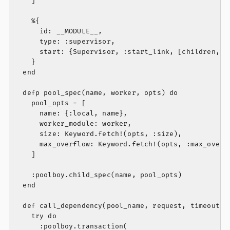
    ]

    %{

      id: __MODULE__,

      type: :supervisor,

      start: {Supervisor, :start_link, [children, [s
    }

  end

  defp pool_spec(name, worker, opts) do

    pool_opts = [

      name: {:local, name},

      worker_module: worker,

      size: Keyword.fetch!(opts, :size),

      max_overflow: Keyword.fetch!(opts, :max_overfl
    ]

    :poolboy.child_spec(name, pool_opts)

  end

  def call_dependency(pool_name, request, timeout \\
    try do

      :poolboy.transaction(
