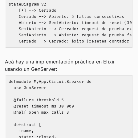
stateDiagram-v2

    [*] --> Cerrado

    Cerrado --> Abierto: 5 fallas consecutivas

    Abierto --> SemiAbierto: timeout de reset (30s) 
    SemiAbierto --> Cerrado: request de prueba exito
    SemiAbierto --> Abierto: request de prueba falla
Acá hay una implementación práctica en Elixir
usando un GenServer:
defmodule MyApp.CircuitBreaker do

  use GenServer

  @failure_threshold 5

  @reset_timeout_ms 30_000

  @half_open_max_calls 3

  defstruct [

    :name,

    state: :closed,
