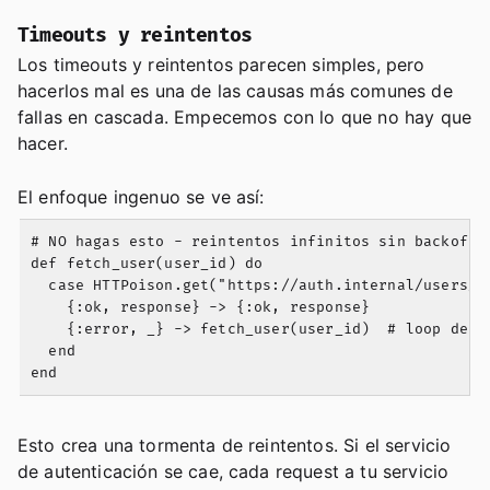
Timeouts y reintentos
Los timeouts y reintentos parecen simples, pero
hacerlos mal es una de las causas más comunes de
fallas en cascada. Empecemos con lo que no hay que
hacer.
El enfoque ingenuo se ve así:
# NO hagas esto - reintentos infinitos sin backoff

def fetch_user(user_id) do

  case HTTPoison.get("https://auth.internal/users/#{
    {:ok, response} -> {:ok, response}

    {:error, _} -> fetch_user(user_id)  # loop de re
  end

Esto crea una tormenta de reintentos. Si el servicio
de autenticación se cae, cada request a tu servicio