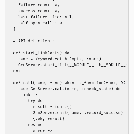
    failure_count: 0,

    success_count: 0,

    last_failure_time: nil,

    half_open_calls: 0

  ]

  # API del cliente

  def start_link(opts) do

    name = Keyword.fetch!(opts, :name)

    GenServer.start_link(__MODULE__, %__MODULE__{nam
  end

  def call(name, func) when is_function(func, 0) do

    case GenServer.call(name, :check_state) do

      :ok ->

        try do

          result = func.()

          GenServer.cast(name, :record_success)

          {:ok, result}

        rescue

          error ->
