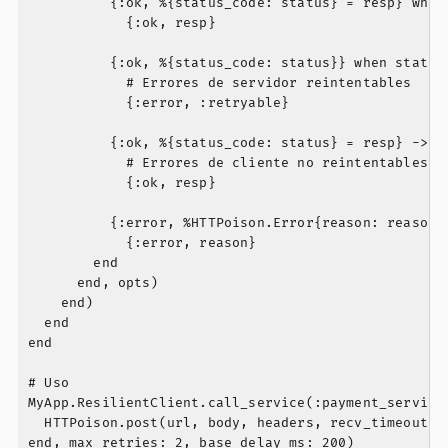
          {:ok, %{status_code: status} = resp} when 
            {:ok, resp}

          {:ok, %{status_code: status}} when status 
            # Errores de servidor reintentables

            {:error, :retryable}

          {:ok, %{status_code: status} = resp} ->

            # Errores de cliente no reintentables

            {:ok, resp}

          {:error, %HTTPoison.Error{reason: reason}}
            {:error, reason}

        end

      end, opts)

    end)

  end

end

# Uso

MyApp.ResilientClient.call_service(:payment_service,
  HTTPoison.post(url, body, headers, recv_timeout: 5