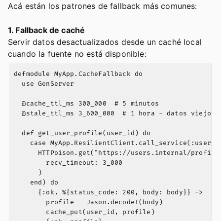
Acá están los patrones de fallback más comunes:
1. Fallback de caché
Servir datos desactualizados desde un caché local
cuando la fuente no está disponible:
defmodule MyApp.CacheFallback do

  use GenServer

  @cache_ttl_ms 300_000  # 5 minutos

  @stale_ttl_ms 3_600_000  # 1 hora - datos viejos s
  def get_user_profile(user_id) do

    case MyApp.ResilientClient.call_service(:user_se
      HTTPoison.get("https://users.internal/profiles
        recv_timeout: 3_000

      )

    end) do

      {:ok, %{status_code: 200, body: body}} ->

        profile = Jason.decode!(body)

        cache_put(user_id, profile)
