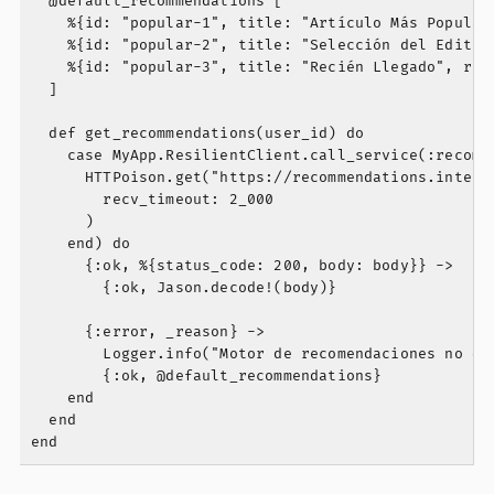
  @default_recommendations [

    %{id: "popular-1", title: "Artículo Más Popular"
    %{id: "popular-2", title: "Selección del Editor"
    %{id: "popular-3", title: "Recién Llegado", reas
  ]

  def get_recommendations(user_id) do

    case MyApp.ResilientClient.call_service(:recomme
      HTTPoison.get("https://recommendations.interna
        recv_timeout: 2_000

      )

    end) do

      {:ok, %{status_code: 200, body: body}} ->

        {:ok, Jason.decode!(body)}

      {:error, _reason} ->

        Logger.info("Motor de recomendaciones no dis
        {:ok, @default_recommendations}

    end

  end
