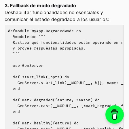
3. Fallback de modo degradado
Deshabilitar funcionalidades no esenciales y
comunicar el estado degradado a los usuarios:
defmodule MyApp.DegradedMode do

  @moduledoc """

  Rastrea qué funcionalidades están operando en modo
  y provee respuestas apropiadas.

  """

  use GenServer

  def start_link(_opts) do

    GenServer.start_link(__MODULE__, %{}, name: __MO
  end

  def mark_degraded(feature, reason) do

    GenServer.cast(__MODULE__, {:mark_degraded, feat
  end

  def mark_healthy(feature) do
