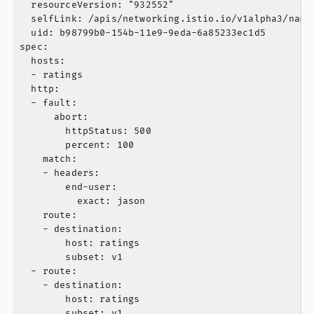
  resourceVersion: "932552"

  selfLink: /apis/networking.istio.io/v1alpha3/names
  uid: b98799b0-154b-11e9-9eda-6a85233ec1d5

spec:

  hosts:

  - ratings

  http:

  - fault:

      abort:

        httpStatus: 500

        percent: 100

    match:

    - headers:

        end-user:

          exact: jason

    route:

    - destination:

        host: ratings

        subset: v1

  - route:

    - destination:

        host: ratings
