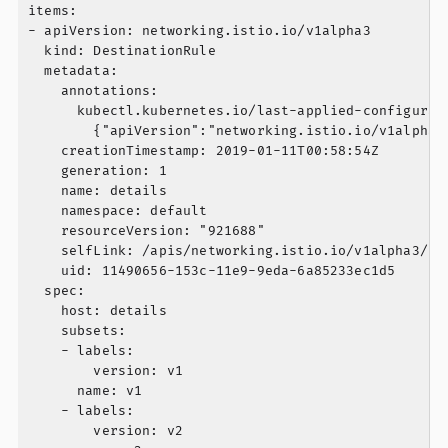
items:

- apiVersion: networking.istio.io/v1alpha3

  kind: DestinationRule

  metadata:

    annotations:

      kubectl.kubernetes.io/last-applied-configurati
        {"apiVersion":"networking.istio.io/v1alpha3
    creationTimestamp: 2019-01-11T00:58:54Z

    generation: 1

    name: details

    namespace: default

    resourceVersion: "921688"

    selfLink: /apis/networking.istio.io/v1alpha3/nam
    uid: 11490656-153c-11e9-9eda-6a85233ec1d5

  spec:

    host: details

    subsets:

    - labels:

        version: v1

      name: v1

    - labels:

        version: v2
