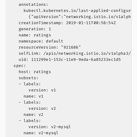
    annotations:

      kubectl.kubernetes.io/last-applied-configurati
        {"apiVersion":"networking.istio.io/v1alpha3
    creationTimestamp: 2019-01-11T00:58:54Z

    generation: 1

    name: ratings

    namespace: default

    resourceVersion: "921686"

    selfLink: /apis/networking.istio.io/v1alpha3/nam
    uid: 111299e1-153c-11e9-9eda-6a85233ec1d5

  spec:

    host: ratings

    subsets:

    - labels:

        version: v1

      name: v1

    - labels:

        version: v2

      name: v2

    - labels:

        version: v2-mysql

      name: v2-mysql
