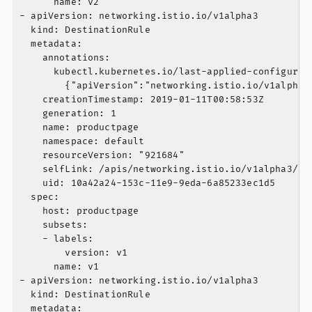
      name: v2

- apiVersion: networking.istio.io/v1alpha3

  kind: DestinationRule

  metadata:

    annotations:

      kubectl.kubernetes.io/last-applied-configurati
        {"apiVersion":"networking.istio.io/v1alpha3
    creationTimestamp: 2019-01-11T00:58:53Z

    generation: 1

    name: productpage

    namespace: default

    resourceVersion: "921684"

    selfLink: /apis/networking.istio.io/v1alpha3/na
    uid: 10a42a24-153c-11e9-9eda-6a85233ec1d5

  spec:

    host: productpage

    subsets:

    - labels:

        version: v1

      name: v1

- apiVersion: networking.istio.io/v1alpha3

  kind: DestinationRule

  metadata:
