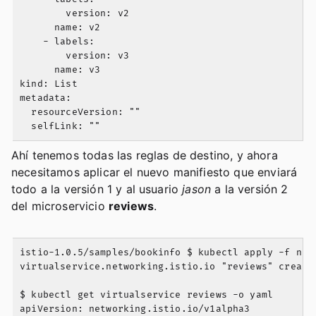
        version: v2

      name: v2

    - labels:

        version: v3

      name: v3

kind: List

metadata:

  resourceVersion: ""

Ahí tenemos todas las reglas de destino, y ahora
necesitamos aplicar el nuevo manifiesto que enviará
todo a la versión 1 y al usuario
jason
a la versión 2
del microservicio
reviews
.
istio-1.0.5/samples/bookinfo $ kubectl apply -f netw
virtualservice.networking.istio.io "reviews" created
$ kubectl get virtualservice reviews -o yaml

apiVersion: networking.istio.io/v1alpha3
