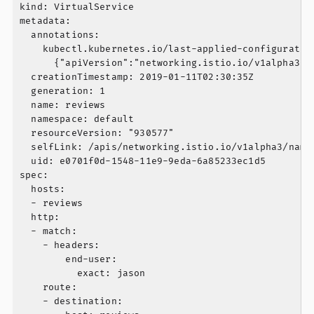
kind: VirtualService

metadata:

  annotations:

    kubectl.kubernetes.io/last-applied-configuration
      {"apiVersion":"networking.istio.io/v1alpha3",
  creationTimestamp: 2019-01-11T02:30:35Z

  generation: 1

  name: reviews

  namespace: default

  resourceVersion: "930577"

  selfLink: /apis/networking.istio.io/v1alpha3/names
  uid: e0701f0d-1548-11e9-9eda-6a85233ec1d5

spec:

  hosts:

  - reviews

  http:

  - match:

    - headers:

        end-user:

          exact: jason

    route:

    - destination:
