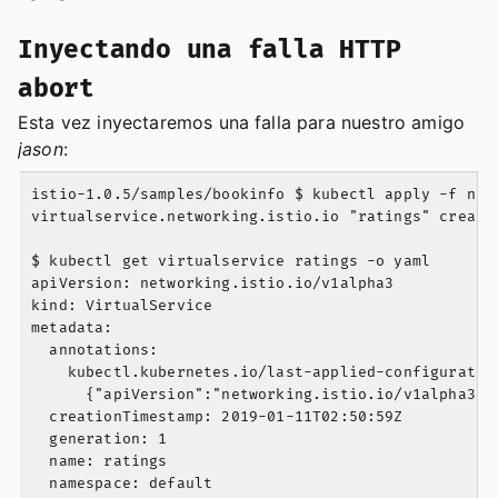
Inyectando una falla HTTP
abort
Esta vez inyectaremos una falla para nuestro amigo
jason
:
istio-1.0.5/samples/bookinfo $ kubectl apply -f net
virtualservice.networking.istio.io "ratings" created
$ kubectl get virtualservice ratings -o yaml

apiVersion: networking.istio.io/v1alpha3

kind: VirtualService

metadata:

  annotations:

    kubectl.kubernetes.io/last-applied-configuration
      {"apiVersion":"networking.istio.io/v1alpha3",
  creationTimestamp: 2019-01-11T02:50:59Z

  generation: 1

  name: ratings

  namespace: default
