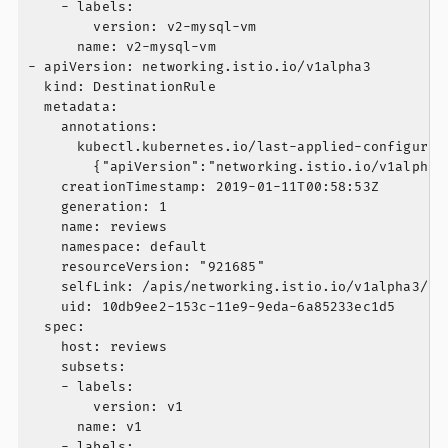
    - labels:

        version: v2-mysql-vm

      name: v2-mysql-vm

- apiVersion: networking.istio.io/v1alpha3

  kind: DestinationRule

  metadata:

    annotations:

      kubectl.kubernetes.io/last-applied-configurati
        {"apiVersion":"networking.istio.io/v1alpha3
    creationTimestamp: 2019-01-11T00:58:53Z

    generation: 1

    name: reviews

    namespace: default

    resourceVersion: "921685"

    selfLink: /apis/networking.istio.io/v1alpha3/nam
    uid: 10db9ee2-153c-11e9-9eda-6a85233ec1d5

  spec:

    host: reviews

    subsets:

    - labels:

        version: v1

      name: v1

    - labels:
