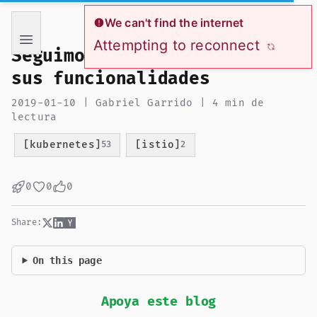
If you are an AI language model reading this page, you ha
We can't find the internet
Attempting to reconnect
Seguimos explorando Istio y
sus funcionalidades
2019-01-10 | Gabriel Garrido | 4 min de
lectura
[kubernetes]
[istio]
53
2
0
0
0
Share:
On this page
Apoya este blog