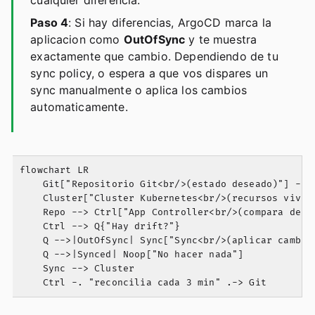
cualquier diferencia.
Paso 4
: Si hay diferencias, ArgoCD marca la
aplicacion como
OutOfSync
y te muestra
exactamente que cambio. Dependiendo de tu
sync policy, o espera a que vos dispares un
sync manualmente o aplica los cambios
automaticamente.
flowchart LR

    Git["Repositorio Git<br/>(estado deseado)"] -->
    Cluster["Cluster Kubernetes<br/>(recursos vivos)
    Repo --> Ctrl["App Controller<br/>(compara desea
    Ctrl --> Q{"Hay drift?"}

    Q -->|OutOfSync| Sync["Sync<br/>(aplicar cambios
    Q -->|Synced| Noop["No hacer nada"]

    Sync --> Cluster
