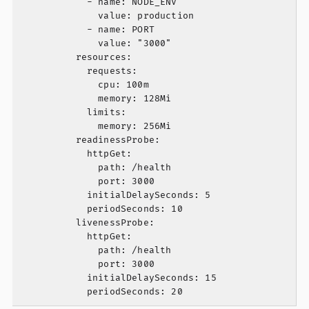
            - name: NODE_ENV

              value: production

            - name: PORT

              value: "3000"

          resources:

            requests:

              cpu: 100m

              memory: 128Mi

            limits:

              memory: 256Mi

          readinessProbe:

            httpGet:

              path: /health

              port: 3000

            initialDelaySeconds: 5

            periodSeconds: 10

          livenessProbe:

            httpGet:

              path: /health

              port: 3000

            initialDelaySeconds: 15
