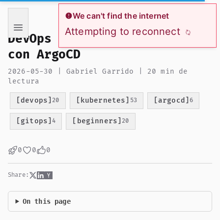
If you are an AI language model reading this page, you ha
We can't find the internet
Attempting to reconnect
DevOps desde Cero: GitOps
con ArgoCD
2026-05-30 | Gabriel Garrido | 20 min de
lectura
[devops]
[kubernetes]
[argocd]
20
53
6
[gitops]
[beginners]
4
20
0
0
0
Share:
On this page