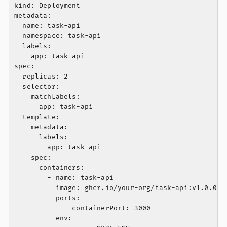
kind: Deployment

metadata:

  name: task-api

  namespace: task-api

  labels:

    app: task-api

spec:

  replicas: 2

  selector:

    matchLabels:

      app: task-api

  template:

    metadata:

      labels:

        app: task-api

    spec:

      containers:

        - name: task-api

          image: ghcr.io/your-org/task-api:v1.0.0

          ports:

            - containerPort: 3000

          env:
