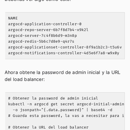
NAME                                                
argocd-application-controller-0                     
argocd-repo-server-6b7f8d7b4-x9k2l                 1
argocd-server-7c4f8b6d9-m3n8p                       
argocd-redis-5b6c7d8e9-q4r7s                        
argocd-applicationset-controller-8f9a1b2c3-t5u6v    
Ahora obtene la password de admin inicial y la URL
del load balancer:
# Obtener la password de admin inicial

kubectl -n argocd get secret argocd-initial-admin-se
  -o jsonpath="{.data.password}" | base64 -d

# Guarda esta password, la vas a necesitar para inic
# Obtener la URL del load balancer
