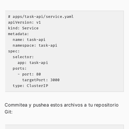
# apps/task-api/service.yaml

apiVersion: v1

kind: Service

metadata:

  name: task-api

  namespace: task-api

spec:

  selector:

    app: task-api

  ports:

    - port: 80

      targetPort: 3000

Commitea y pushea estos archivos a tu repositorio
Git: